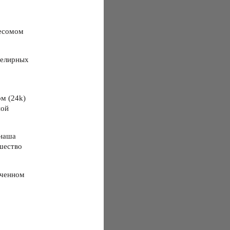
весомом
велирных
м (24k)
ной
наша
шество
ченном