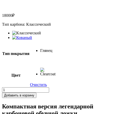
18000
₽
Тип карбона: Классический
Глянец
Тип покрытия
Цвет
Очистить
Количество
товара
Добавить в корзину
Рожок
для
Компактная версия легендарной
обуви
карбоновой обувной ложки
из